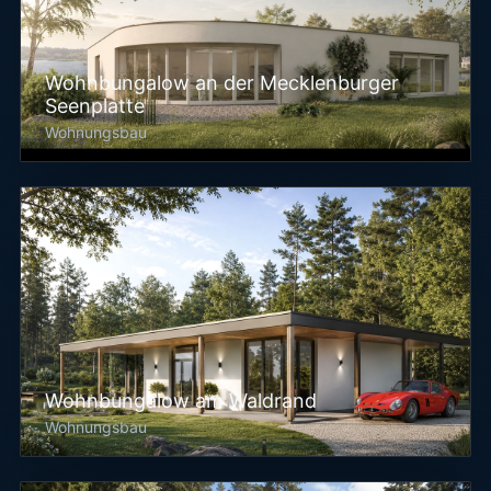
Wohnbungalow an der Mecklenburger
Seenplatte
Wohnungsbau
Wohnbungalow am Waldrand
Wohnungsbau