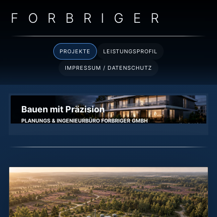
F O R B R I G E R
PROJEKTE
LEISTUNGSPROFIL
IMPRESSUM / DATENSCHUTZ
Bauen mit Präzision
PLANUNGS & INGENIEURBÜRO FORBRIGER GMBH